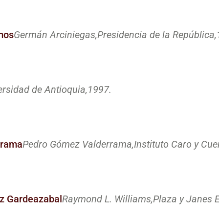
mos
Germán Arciniegas,
Presidencia de la República,
ersidad de Antioquia,
1997.
rrama
Pedro Gómez Valderrama,
Instituto Caro y Cue
ez Gardeazabal
Raymond L. Williams,
Plaza y Janes E