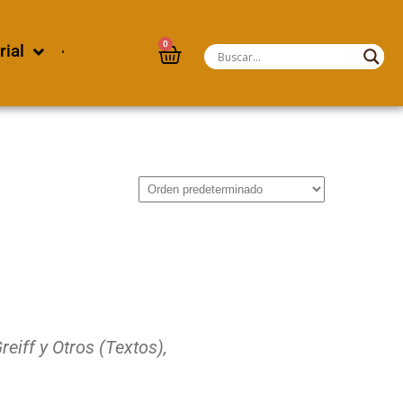
0
rial
eiff y Otros (Textos),