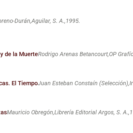
oreno-Durán,
Aguilar, S. A.,
1995.
 y de la Muerte
Rodrigo Arenas Betancourt,
OP Grafíc
cas. El Tiempo
Juan Esteban Constaín (Selección),
I
tas
Mauricio Obregón,
Librería Editorial Argos, S. A.,
1