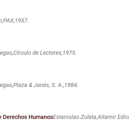
n,
PAX,
1957.
egas,
Círculo de Lectores,
1975.
egas,
Plaza & Janés, S. A.,
1984.
 y Derechos Humanos
Estanislao Zuleta,
Altamir Edic