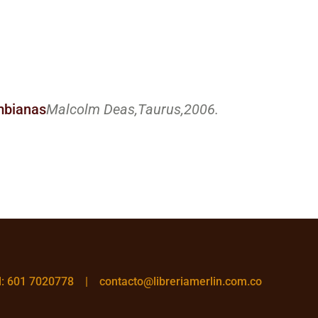
ombianas
Malcolm Deas,
Taurus,
2006.
el: 601 7020778 |
contacto@libreriamerlin.com.co