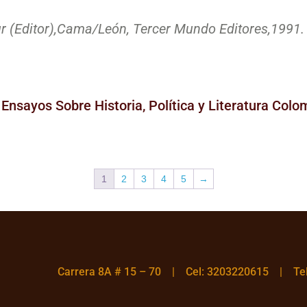
 (Editor),
Cama/León, Tercer Mundo Editores,
1991.
 Ensayos Sobre Historia, Política y Literatura Col
1
2
3
4
5
→
Carrera 8A # 15 – 70 | Cel: 3203220615 | T