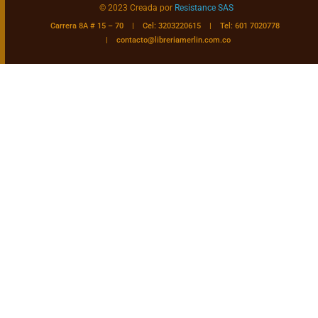
© 2023 Creada por
Resistance SAS
Carrera 8A # 15 – 70 | Cel: 3203220615 | Tel: 601 7020778
|
contacto@libreriamerlin.com.co