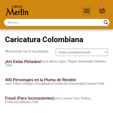
0
Caricatura Colombiana
Mostrando los 8 resultados
¡Ahí Están Pintados!
José María López "Pepón",
Intermedio Editores,
1992.
400 Personajes en la Pluma de Rendón
Jairo Tobón Villegas (Compilador),
Fundación Universidad Central,
1994.
Freud (Para Inconscientes)
Covo (Javier Covo Torres),
El Áncora Editores,
1996.