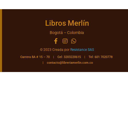
Libros Merlín
Bogotá – Colombia
© 2023 Creada por
Resistance SAS
Carrera 8A # 15 – 70 | Cel: 3203220615 | Tel: 601 7020778
|
contacto@libreriamerlin.com.co