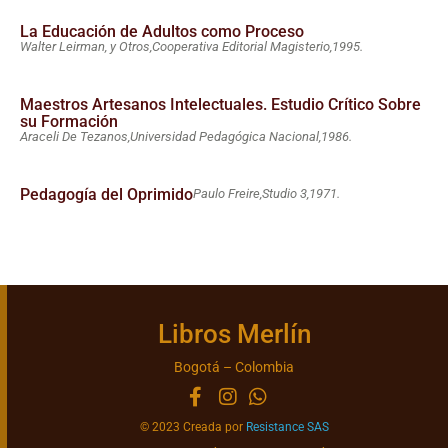
La Educación de Adultos como Proceso
Walter Leirman, y Otros,
Cooperativa Editorial Magisterio,
1995.
Maestros Artesanos Intelectuales. Estudio Crítico Sobre
su Formación
Araceli De Tezanos,
Universidad Pedagógica Nacional,
1986.
Pedagogía del Oprimido
Paulo Freire,
Studio 3,
1971.
Libros Merlín
Bogotá – Colombia
© 2023 Creada por
Resistance SAS