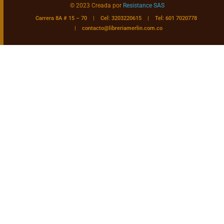
© 2023 Creada por
Resistance SAS
Carrera 8A # 15 – 70 | Cel: 3203220615 | Tel: 601 7020778
|
contacto@libreriamerlin.com.co