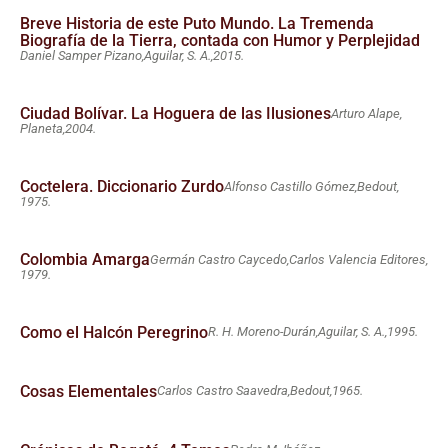
Breve Historia de este Puto Mundo. La Tremenda
Biografía de la Tierra, contada con Humor y Perplejidad
Daniel Samper Pizano,
Aguilar, S. A.,
2015.
Ciudad Bolívar. La Hoguera de las Ilusiones
Arturo Alape,
Planeta,
2004.
Coctelera. Diccionario Zurdo
Alfonso Castillo Gómez,
Bedout,
1975.
Colombia Amarga
Germán Castro Caycedo,
Carlos Valencia Editores,
1979.
Como el Halcón Peregrino
R. H. Moreno-Durán,
Aguilar, S. A.,
1995.
Cosas Elementales
Carlos Castro Saavedra,
Bedout,
1965.