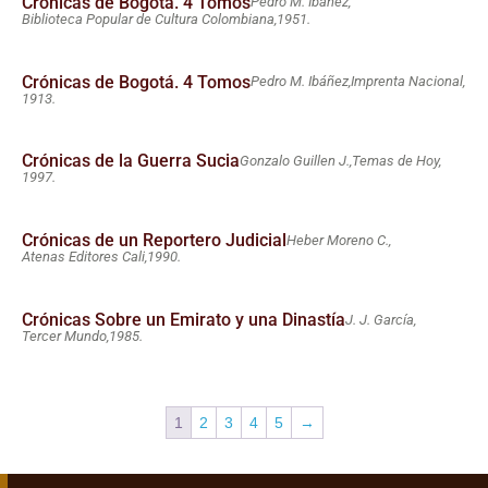
Crónicas de Bogotá. 4 Tomos
Pedro M. Ibáñez,
Biblioteca Popular de Cultura Colombiana,
1951.
Crónicas de Bogotá. 4 Tomos
Pedro M. Ibáñez,
Imprenta Nacional,
1913.
Crónicas de la Guerra Sucia
Gonzalo Guillen J.,
Temas de Hoy,
1997.
Crónicas de un Reportero Judicial
Heber Moreno C.,
Atenas Editores Cali,
1990.
Crónicas Sobre un Emirato y una Dinastía
J. J. García,
Tercer Mundo,
1985.
1
2
3
4
5
→