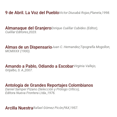
9 de Abril. La Voz del Pueblo
Victor Diusabá Rojas,
Planeta,
1998.
Almanaque del Granjero
Enrique Cuéllar Cubides (Editor),
Cuéllar Editores,
2023.
Almas de un Dispensario
Juan C. Hernandez,
Tipografía Mogollon,
MCMXXX (1930).
Amando a Pablo, Odiando a Escobar
Virginia Vallejo,
Grijalbo, S. A.,
2007.
Antología de Grandes Reportajes Colombianos
Daniel Samper Pizano (Selección y Prólogo Crítico),
Editora Nueva Frontera Ltda.,
1976.
Arcilla Nuestra
Rafael Gómez Picón,
PAX,
1957.