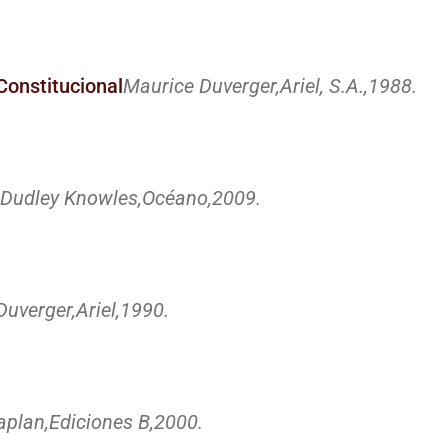
Constitucional
Maurice Duverger,
Ariel, S.A.,
1988.
Dudley Knowles,
Océano,
2009.
Duverger,
Ariel,
1990.
aplan,
Ediciones B,
2000.