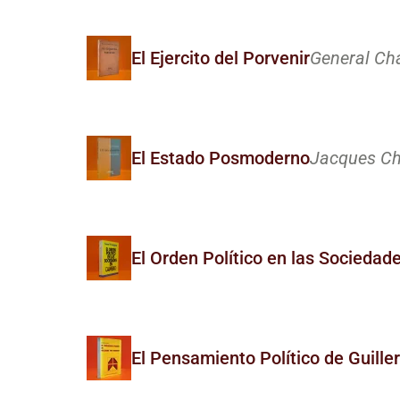
El Ejercito del Porvenir
General Cha
El Estado Posmoderno
Jacques Che
El Orden Político en las Socieda
El Pensamiento Político de Guil