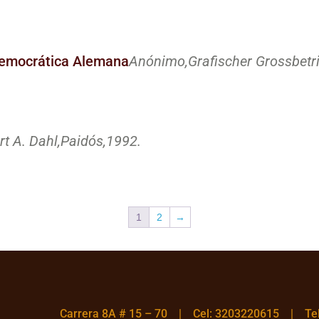
 Democrática Alemana
Anónimo,
Grafischer Grossbetri
t A. Dahl,
Paidós,
1992.
1
2
→
Carrera 8A # 15 – 70 | Cel: 3203220615 | T