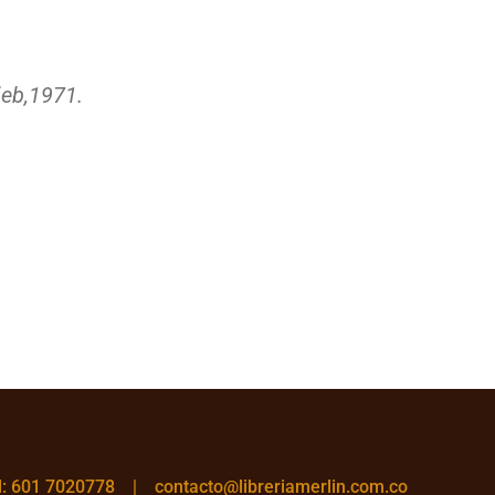
eb,
1971.
el: 601 7020778 |
contacto@libreriamerlin.com.co