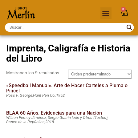
0
Imprenta, Caligrafía e Historia
del Libro
Mostrando los 9 resultados
«Speedball Manual». Arte de Hacer Carteles a Pluma o
Pincel
Ross F. George,
Hunt Pen Co.,
1952.
BLAA 60 Años. Evidencias para una Nación
Wilson Ferney Jiménez, Sergio Guarín león y Otros (Textos),
Banco de la República,
2018.