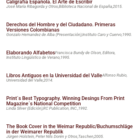
Caligrafía Española. El Arte de Escribir
José María Ribagorda y Otros,
Biblioteca Nacional de España,
2015.
Derechos del Hombre y del Ciudadano. Primeras
Versiones Colombianas
Gonzalo Hernandez de Alba (Presentación),
Instituto Caro y Cuervo,
1990.
Elaborando Alfabetos
Francisca Bundy de Olson, Editora,
Instituto Lingüístico de Verano,
1995.
Libros Antiguos en la Universidad del Valle
Alfonso Rubio,
Universidad del Valle,
2014.
Print´s Best Typography. Winning Desings From Print
Magazine´s National Competition
Linda Silver (Edición),
RC Publication, INC.,
1992.
The Book Cover in the Weimar Republic/Buchumschläge
in der Weimarer Republik
Jürgen Holstein, Peter Nils Dorén y Otros,
Taschen,
2005.