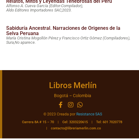
Relatos, Mitos y Leyendas Tenebrosas del Perú
Alfonso A. Cueva García (Editor-Compilador),
Aldo Editores Importadores SAC,
2023.
Sabiduría Ancestral. Narraciones de Origenes de la
Selva Peruana
María Cristina Mogollón Pérez y Francisco Ortiz Gómez (Compiladores),
Sura,
No aparece.
Libros Merlín
Bogotá – Colombia
© 2023 Creada por
Resistance SAS
Carrera 8A # 15 – 70 | Cel: 3203220615 | Tel: 601 7020778
|
contacto@libreriamerlin.com.co