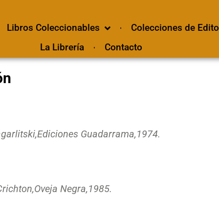
Libros Coleccionables
Colecciones de Edito
La Librería
Contacto
ón
garlitski,
Ediciones Guadarrama,
1974.
richton,
Oveja Negra,
1985.