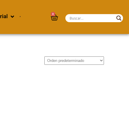
0
rial