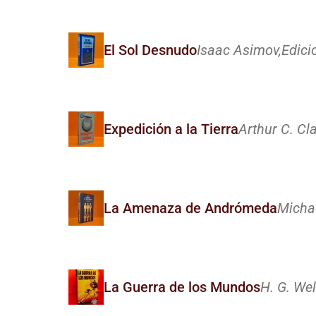
El Sol Desnudo
Isaac Asimov,
Edici
Expedición a la Tierra
Arthur C. Cla
La Amenaza de Andrómeda
Michae
La Guerra de los Mundos
H. G. Wel