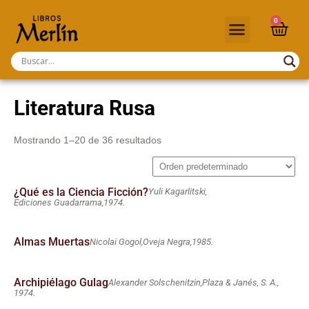
0
Literatura Rusa
Mostrando 1–20 de 36 resultados
¿Qué es la Ciencia Ficción?
Yuli Kagarlitski,
Ediciones Guadarrama,
1974.
Almas Muertas
Nicolai Gogol,
Oveja Negra,
1985.
Archipiélago Gulag
Alexander Solschenitzin,
Plaza & Janés, S. A.,
1974.