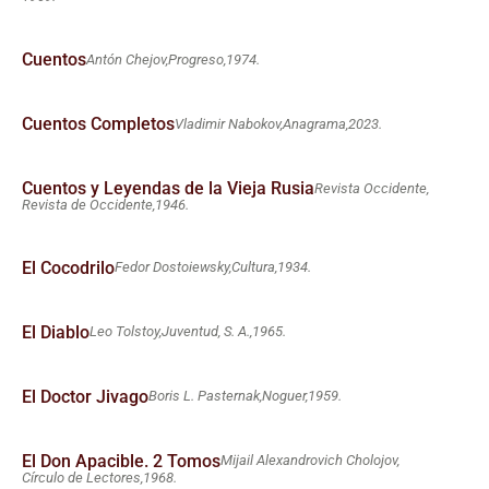
Cuentos
Antón Chejov,
Progreso,
1974.
Cuentos Completos
Vladimir Nabokov,
Anagrama,
2023.
Cuentos y Leyendas de la Vieja Rusia
Revista Occidente,
Revista de Occidente,
1946.
El Cocodrilo
Fedor Dostoiewsky,
Cultura,
1934.
El Diablo
Leo Tolstoy,
Juventud, S. A.,
1965.
El Doctor Jivago
Boris L. Pasternak,
Noguer,
1959.
El Don Apacible. 2 Tomos
Mijail Alexandrovich Cholojov,
Círculo de Lectores,
1968.