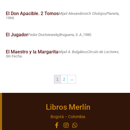
El Don Apacible. 2 Tomos
Mijail Alexandrovich Cholojov,
Planeta,
1966.
El Jugador
Fedor Dostoiewsky,
Bruguera, S. A.,
1980.
El Maestro y la Margarita
Mijail A. Bulgákov,
Círculo de Lectores,
Sin Fecha.
1
2
→
Libros Merlín
Bogotá – Colombia