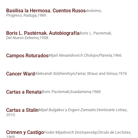
Basilisa la Hermosa. Cuentos Rusos
Anónimo,
Progreso, Raduga,
1989.
Boris L. Pastérnak. Autobiografía
Boris L. Pasternak,
Del Nuevo Extremo,
1958.
Campos Roturados
Mijail Alexandrovich Cholojov,
Planeta,
1966.
Cancer Ward
Aleksandr Solzhenitsyn,
Farrar, Straus and Giroux,
1974.
Cartas a Renata
Boris Pasternak,
Guadarrama,
1968.
Cartas a Stalin
Mijail Bulgákov y Evgeni Zamiatin,
Veintisiete Letras,
2010.
Crimen y Castigo
Fiodor Mijailovich Dostoyevsky,
Círculo de Lectores,
1969.