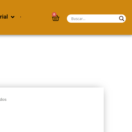
0
rial
dos