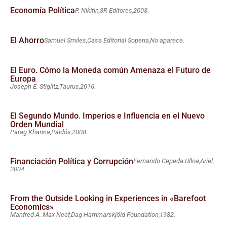
Economía Política
P. Nikitin,
3R Editores,
2003.
El Ahorro
Samuel Smiles,
Casa Editorial Sopena,
No aparece.
El Euro. Cómo la Moneda común Amenaza el Futuro de
Europa
Joseph E. Stiglitz,
Taurus,
2016.
El Segundo Mundo. Imperios e Influencia en el Nuevo
Orden Mundial
Parag Khanna,
Paidós,
2008.
Financiación Política y Corrupción
Fernando Cepeda Ulloa,
Ariel,
2004.
From the Outside Looking in Experiences in «Barefoot
Economics»
Manfred A. Max-Neef,
Dag Hammarskjöld Foundation,
1982.