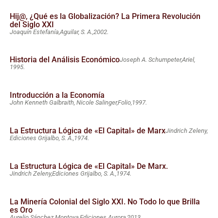
Hij@, ¿Qué es la Globalización? La Primera Revolución
del Siglo XXI
Joaquín Estefanía,
Aguilar, S. A.,
2002.
Historia del Análisis Económico
Joseph A. Schumpeter,
Ariel,
1995.
Introducción a la Economía
John Kenneth Galbraith, Nicole Salinger,
Folio,
1997.
La Estructura Lógica de «El Capital» de Marx
Jindrich Zeleny,
Ediciones Grijalbo, S. A.,
1974.
La Estructura Lógica de «El Capital» De Marx.
Jindrich Zeleny,
Ediciones Grijalbo, S. A.,
1974.
La Minería Colonial del Siglo XXI. No Todo lo que Brilla
es Oro
Aurelio Sánchez Montoya,
Ediciones Aurora,
2013.