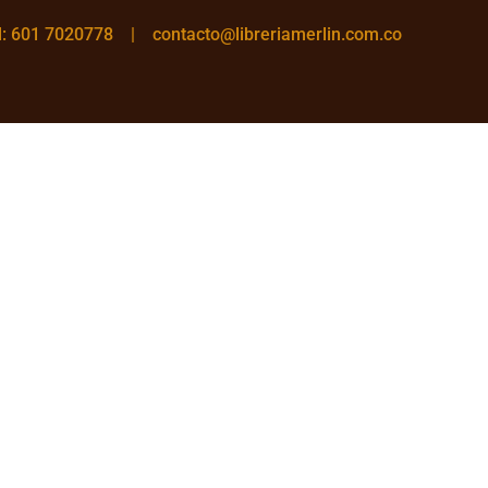
el: 601 7020778 |
contacto@libreriamerlin.com.co