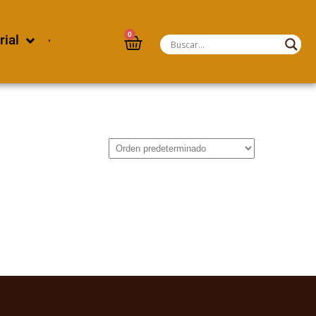
0
rial