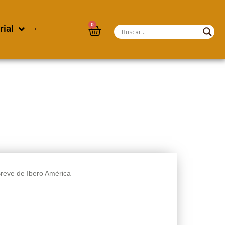
0
rial
Breve de Ibero América