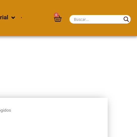
0
rial
ogidos