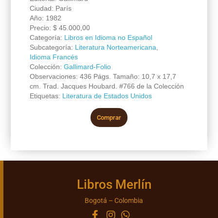
Ciudad: París
Año: 1982
Precio:
$
45.000,00
Categoría:
Libros en Idioma no Español
Subcategoría:
Literatura Norteamericana
,
Idioma Francés
Colección:
Gallimard-Folio
Observaciones: 436 Págs. Tamaño: 10,7 x 17,7
cm. Trad. Jacques Houbard. #766 de la Colección
Etiquetas:
Literatura de Estados Unidos
Comprar
Libros Merlín
Bogotá – Colombia