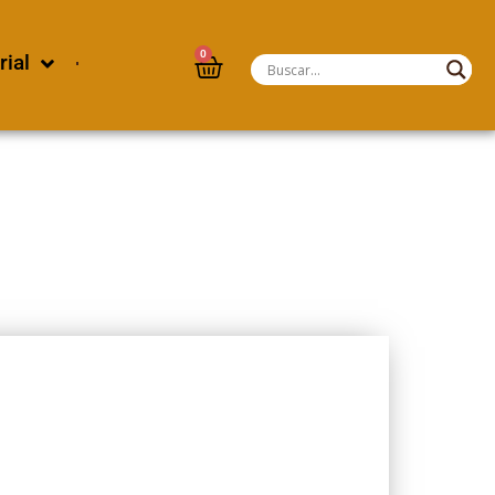
0
rial