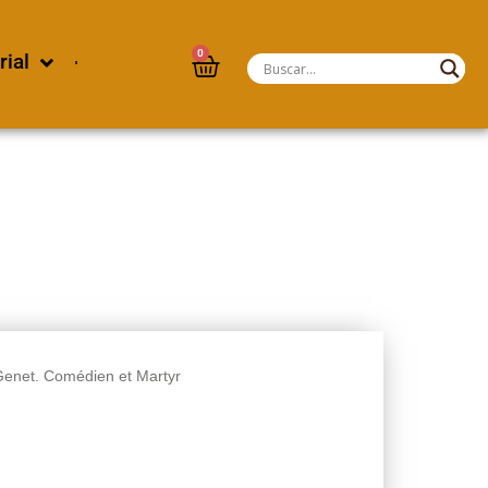
0
rial
Genet. Comédien et Martyr