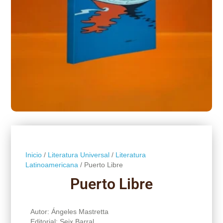
Inicio
/
Literatura Universal
/
Literatura
Latinoamericana
/ Puerto Libre
Puerto Libre
Autor: Ángeles Mastretta
Editorial: Seix Barral