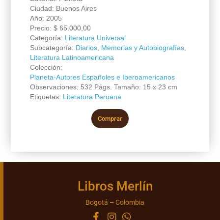
Ciudad: Buenos Aires
Año: 2005
Precio:
$
65.000,00
Categoría:
Literatura Universal
Subcategoría:
Diarios, Memorias y Autobiografías
,
Literatura Latinoamericana
Colección:
Planeta-Autores Españoles e Iberoamericanos
Observaciones: 532 Págs. Tamaño: 15 x 23 cm
Etiquetas:
Literatura Peruana
Comprar
Libros Merlín
Bogotá – Colombia