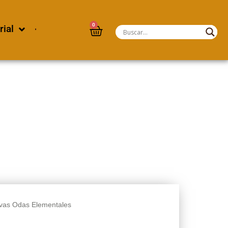
0
rial
vas Odas Elementales