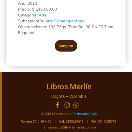
Año: 2018
Precio:
$
140.000,00
Categoría:
Arte
Subcategoría:
Arte Contemporáneo
Observaciones: 192 Págs. Tamaño: 30,2 x 26,7 cm
Etiquetas:
Comprar
Libros Merlín
Bogotá – Colombia
© 2023 Creada por
Resistance SAS
Carrera 8A # 15 – 70 | Cel: 3203220615 | Tel: 601 7020778
|
contacto@libreriamerlin.com.co