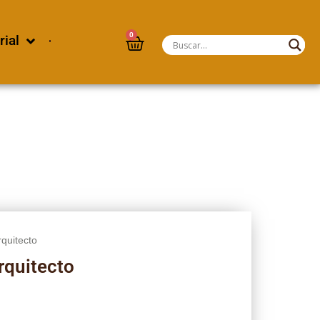
0
rial
rquitecto
Arquitecto