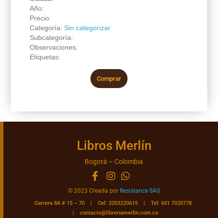
Año:
Precio:
Categoría:
Sin categorizar
Subcategoría:
Observaciones:
Etiquetas:
Comprar
Libros Merlín
Bogotá – Colombia
© 2023 Creada por
Resistance SAS
Carrera 8A # 15 – 70 | Cel: 3203220615 | Tel: 601 7020778
|
contacto@libreriamerlin.com.co