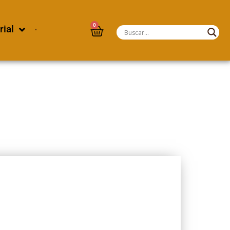
0
rial