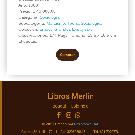
Año: 1969
Precio:
$
40.000,00
Categoría:
Sociología
Subcategoría:
Marxismo
,
Teoría Sociológica
Colección:
Emecé-Grandes Ensayistas
Observaciones: 174 Págs. Tamaño: 13,5 x 18,5 cm
Etiquetas:
Comprar
Libros Merlín
Bogotá – Colombia
© 2023 Creada por
Resistance SAS
Carrera 8A # 15 – 70 | Cel: 3203220615 | Tel: 601 7020778