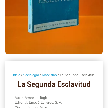
Inicio
/
Sociología
/
Marxismo
/ La Segunda Esclavitud
La Segunda Esclavitud
Autor: Armando Tagle
Editorial: Emecé Editores, S. A.
Ciudad: Buenos Aires