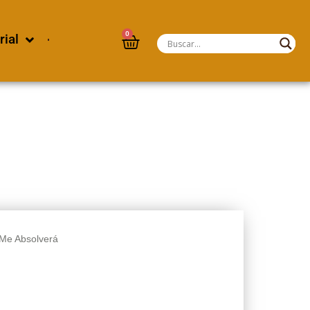
0
rial
 Me Absolverá