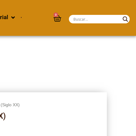
0
rial
 (Siglo XX)
X)