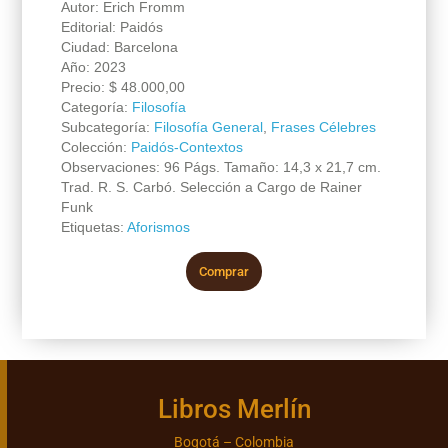
Autor: Erich Fromm
Editorial: Paidós
Ciudad: Barcelona
Año: 2023
Precio:
$
48.000,00
Categoría:
Filosofía
Subcategoría:
Filosofía General
,
Frases Célebres
Colección:
Paidós-Contextos
Observaciones: 96 Págs. Tamaño: 14,3 x 21,7 cm.
Trad. R. S. Carbó. Selección a Cargo de Rainer
Funk
Etiquetas:
Aforismos
Comprar
Libros Merlín
Bogotá – Colombia