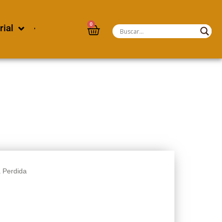
0
rial
a Perdida