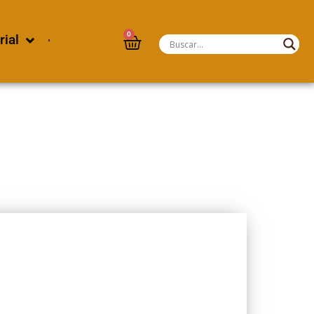
0
rial