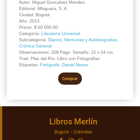
Autor: Miguel Goncalves Mendes
Editorial: Alfaguara, S. A.
Ciudad: Bogotá
Año: 2013
Precio:
$
60.000,00
Categoría:
Literatura Universal
Subcategoría:
Diarios, Memorias y Autobiografías
,
Crónica General
Observaciones: 208 Págs. Tamaño: 15 x 24 cm.
Trad. Pilar del Río. Libro con Fotografías
Etiquetas:
Fotógrafo: Daniel Neves
Comprar
Libros Merlín
Bogotá – Colombia