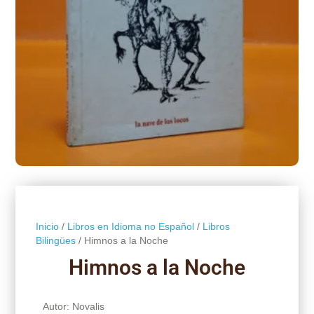
Inicio
/
Libros en Idioma no Español
/
Libros
Bilingües
/ Himnos a la Noche
Himnos a la Noche
Autor: Novalis