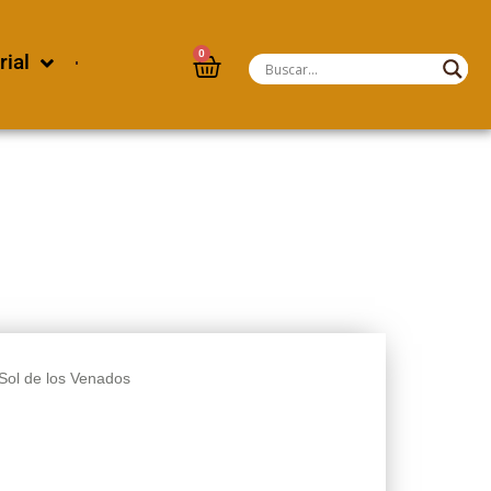
0
rial
 Sol de los Venados