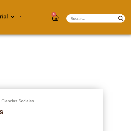
0
rial
a Ciencias Sociales
s