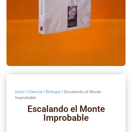
Inicio
/
Ciencia
/
Biología
/ Escalando el Monte
Improbable
Escalando el Monte
Improbable