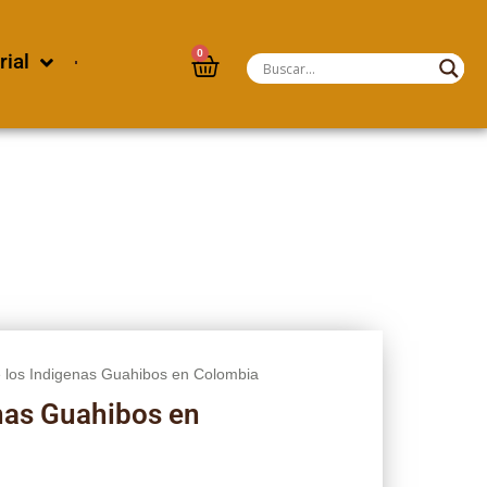
0
rial
e los Indigenas Guahibos en Colombia
enas Guahibos en