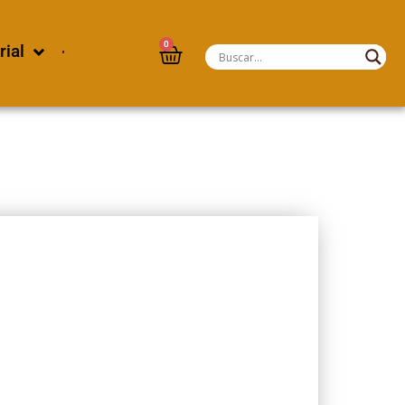
0
rial