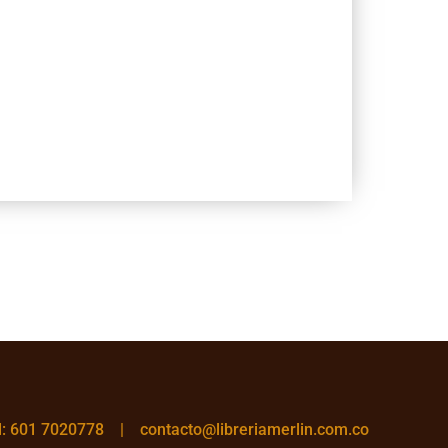
el: 601 7020778 |
contacto@libreriamerlin.com.co