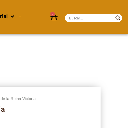
0
rial
il de la Reina Victoria
ia