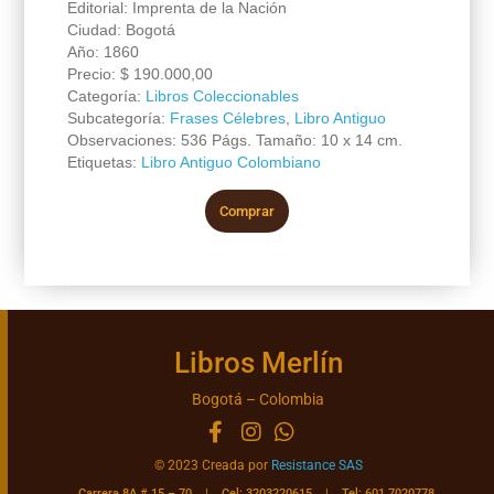
Editorial: Imprenta de la Nación
Ciudad: Bogotá
Año: 1860
Precio:
$
190.000,00
Categoría:
Libros Coleccionables
Subcategoría:
Frases Célebres
,
Libro Antiguo
Observaciones: 536 Págs. Tamaño: 10 x 14 cm.
Etiquetas:
Libro Antiguo Colombiano
Comprar
Libros Merlín
Bogotá – Colombia
© 2023 Creada por
Resistance SAS
Carrera 8A # 15 – 70 | Cel: 3203220615 | Tel: 601 7020778