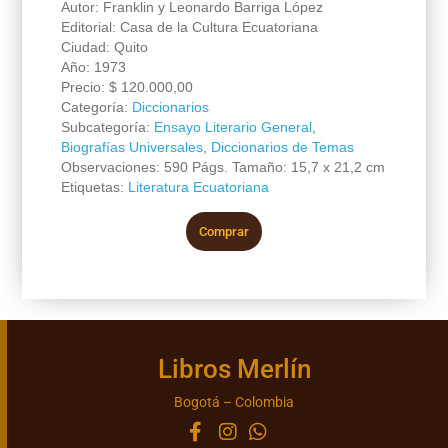
Autor: Franklin y Leonardo Barriga López
Editorial: Casa de la Cultura Ecuatoriana
Ciudad: Quito
Año: 1973
Precio:
$
120.000,00
Categoría:
Diccionarios
Subcategoría:
Ensayo Literario General
,
Biografías Universales
,
Diccionarios de Temas
Observaciones: 590 Págs. Tamaño: 15,7 x 21,2 cm
Etiquetas:
Literatura Ecuatoriana
Comprar
Libros Merlín
Bogotá – Colombia