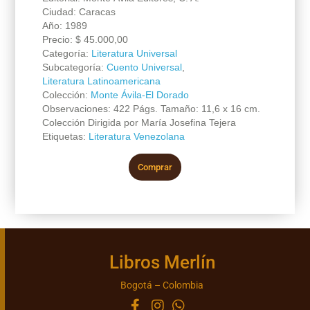
Ciudad: Caracas
Año: 1989
Precio:
$
45.000,00
Categoría:
Literatura Universal
Subcategoría:
Cuento Universal
,
Literatura Latinoamericana
Colección:
Monte Ávila-El Dorado
Observaciones: 422 Págs. Tamaño: 11,6 x 16 cm.
Colección Dirigida por María Josefina Tejera
Etiquetas:
Literatura Venezolana
Comprar
Libros Merlín
Bogotá – Colombia