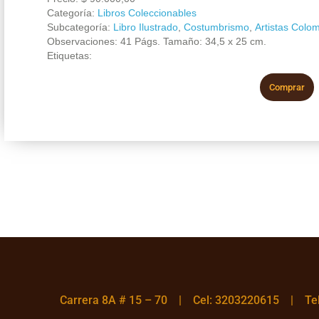
Categoría:
Libros Coleccionables
Subcategoría:
Libro Ilustrado
,
Costumbrismo
,
Artistas Colo
Observaciones: 41 Págs. Tamaño: 34,5 x 25 cm.
Etiquetas:
Comprar
Carrera 8A # 15 – 70 | Cel: 3203220615 | T