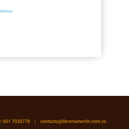
mbianos
el: 601 7020778 |
contacto@libreriamerlin.com.co