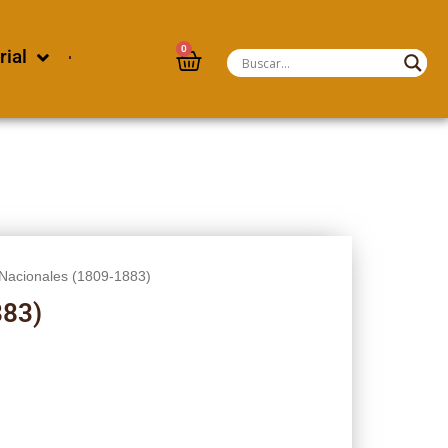
0
rial
Nacionales (1809-1883)
883)