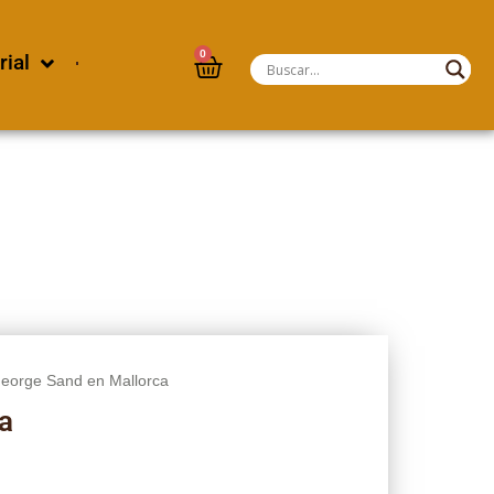
0
rial
George Sand en Mallorca
a