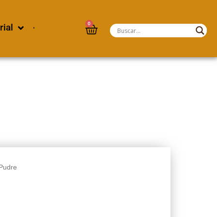
0
rial
 Pudre