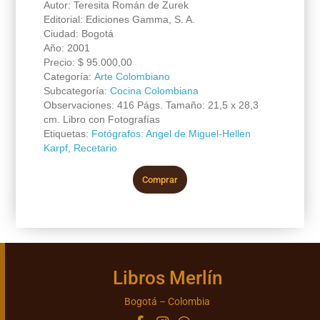
Autor: Teresita Román de Zurek
Editorial: Ediciones Gamma, S. A.
Ciudad: Bogotá
Año: 2001
Precio:
$
95.000,00
Categoría:
Arte Colombiano
Subcategoría:
Cocina Colombiana
Observaciones: 416 Págs. Tamaño: 21,5 x 28,3
cm. Libro con Fotografías
Etiquetas:
Fotógrafos: Angel de Miguel-Hellen
Karpf
,
Recetario
Comprar
Libros Merlín
Bogotá – Colombia