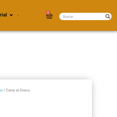
0
rial
as
/ Carta al Greco