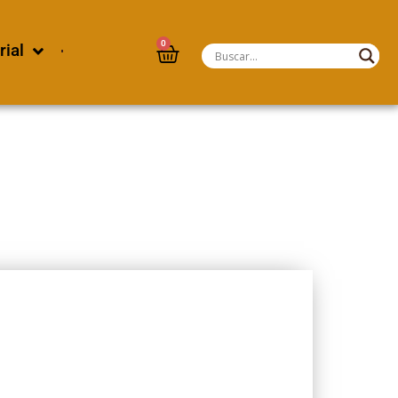
0
rial